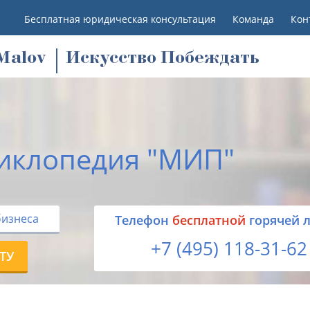
Бесплатная юридическая консультация
Команда
Кон
M
alov
Искусство Побеждать
иклопедия "МИП"
бизнеса
Tелефон
бесплатной
горячей 
+7 (495) 118-31-62
ТУ