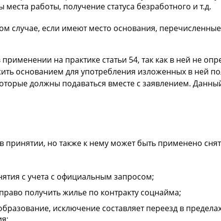
места работы, получение статуса безработного и т.д.
том случае, если имеют место основания, перечисленные
 применении на практике статьи 54, так как в ней не оп
ть основанием для употребления изложенных в ней полож
которые должны подаваться вместе с заявлением. Данн
в принятии, но также к нему может быть применено сня
снятия с учета с официальным запросом;
право получить жилье по контракту соцнайма;
бразование, исключение составляет переезд в пределах
я;