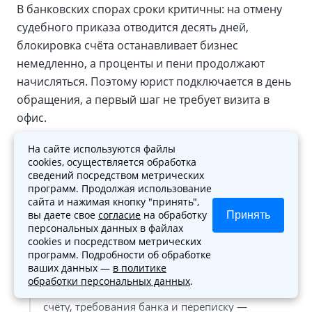
В банковских спорах сроки критичны: на отмену
судебного приказа отводится десять дней,
блокировка счёта останавливает бизнес
немедленно, а проценты и пени продолжают
начисляться. Поэтому юрист подключается в день
обращения, а первый шаг не требует визита в
офис.
На сайте используются файлы
1
Первичный звонок
cookies, осуществляется обработка
сведений посредством метрических
программ. Продолжая использование
Вы кратко описываете ситуацию: кредит,
сайта и нажимая кнопку "принять",
блокировка счёта, коллекторы, приставы или
вы даете свое
согласие
на обработку
Принять
спор с банком.
персональных данных в файлах
cookies и посредством метрических
программ. Подробности об обработке
2
Анализ документов
ваших данных —
в политике
обработки персональных данных
.
Присылаете кредитный договор, выписку по
счёту, требования банка и переписку —