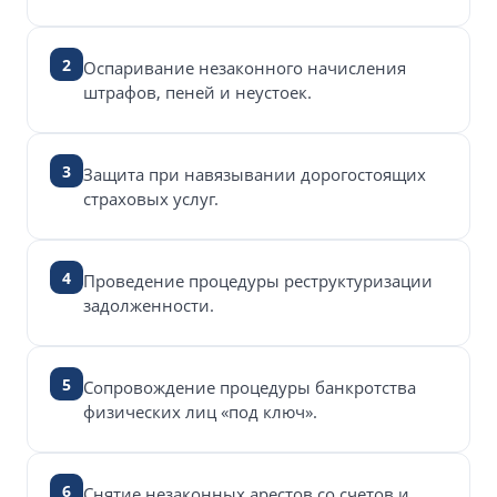
2
Оспаривание незаконного начисления
штрафов, пеней и неустоек.
3
Защита при навязывании дорогостоящих
страховых услуг.
4
Проведение процедуры реструктуризации
задолженности.
5
Сопровождение процедуры банкротства
физических лиц «под ключ».
6
Снятие незаконных арестов со счетов и