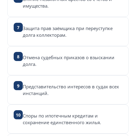
имущества.
7
Защита прав заёмщика при переуступке
долга коллекторам.
8
Отмена судебных приказов о взыскании
долга.
9
Представительство интересов в судах всех
инстанций.
10
Споры по ипотечным кредитам и
сохранение единственного жилья.