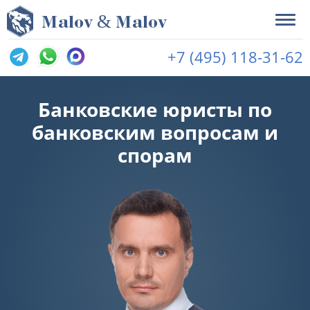
&
M
alov
M
alov
+7 (495) 118-31-62
Банковские юристы по
банковским вопросам и
спорам