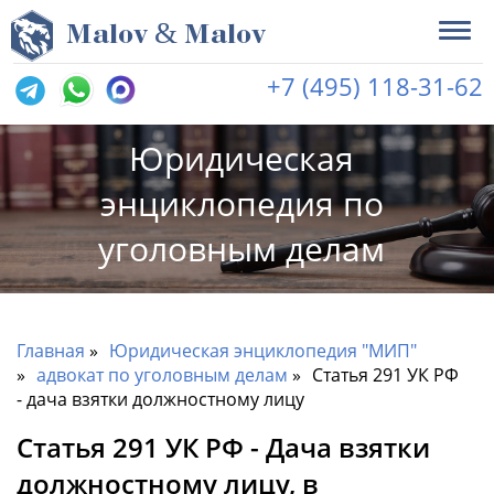
&
M
alov
M
alov
+7 (495) 118-31-62
Юридическая
энциклопедия по
уголовным делам
Главная
Юридическая энциклопедия "МИП"
адвокат по уголовным делам
Статья 291 УК РФ
- дача взятки должностному лицу
Статья 291 УК РФ - Дача взятки
должностному лицу, в