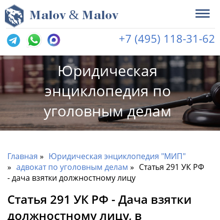
&
M
alov
M
alov
+7 (495) 118-31-62
Юридическая
энциклопедия по
уголовным делам
Главная
Юридическая энциклопедия "МИП"
адвокат по уголовным делам
Статья 291 УК РФ
- дача взятки должностному лицу
Статья 291 УК РФ - Дача взятки
должностному лицу, в