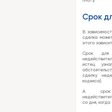
плату.
Срок д
В зависимост
сделка может
этого зависит
Срок для 
недействител
истец узн
обстоятельс
сделку неде
кодекса).
А срок 
недействите
со дня, когда