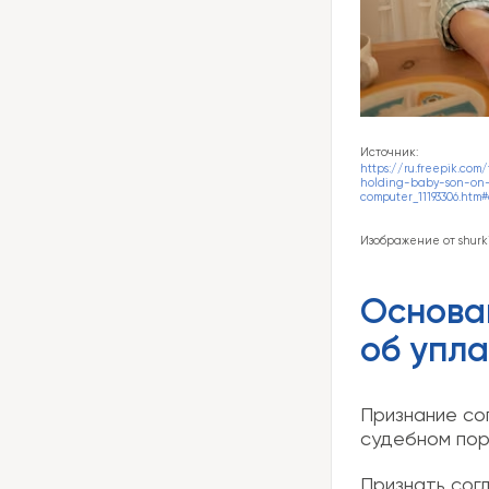
Источник:
https://ru.freepik.co
holding-baby-son-on-h
computer_11193306.
Изображение от shurk
Основа
об упла
Признание со
судебном пор
Признать сог