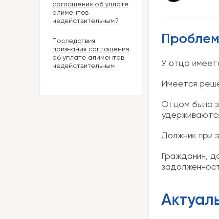
соглашения об уплате
алиментов
недействительным?
Проблем
Последствия
признания соглашения
об уплате алиментов
У отца имеет
недействительным
Имеется реше
Отцом было з
удерживаются
Должник при 
Гражданин, да
задолженност
Актуал