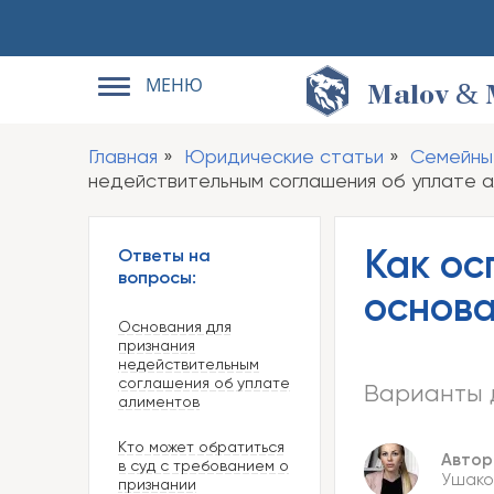
МЕНЮ
&
M
alov
Главная
Юридические статьи
Семейны
недействительным соглашения об уплате 
Как ос
Ответы на
вопросы:
основа
Основания для
признания
недействительным
соглашения об уплате
Варианты д
алиментов
Кто может обратиться
Автор
в суд с требованием о
Ушаков
признании