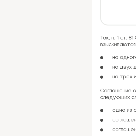
Так, п. 1 ст.
взыскиваются
на одног
на двух 
на трех 
Соглашение о
следующих сл
одна из 
соглашен
соглашен