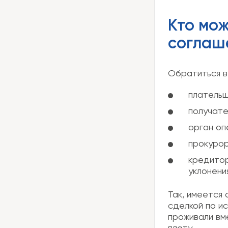
Кто мож
соглаш
Обратиться в
плательщ
получате
орган оп
прокурор
кредитор
уклонени
Так, имеется
сделкой по и
проживали вм