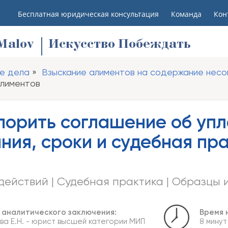
Бесплатная юридическая консультация
Команда
Кон
M
alov
Искусство Побеждать
е дела
Взыскание алиментов на содержание нес
алиментов
порить соглашение об упл
ния, сроки и судебная пр
ействий | Судебная практика | Образцы 
 аналитического заключения:
Время 
а Е.Н.
- юрист высшей категории МИП
8 минут