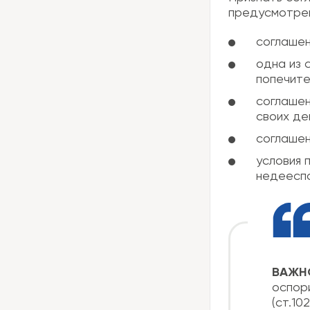
предусмотрен
соглашен
одна из 
попечите
соглашен
своих де
соглашен
условия 
недееспо
ВАЖН
оспори
(ст.10