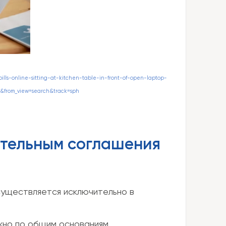
lls-online-sitting-at-kitchen-table-in-front-of-open-laptop-
rom_view=search&track=sph
ительным соглашения
существляется исключительно в
жно по общим основаниям,