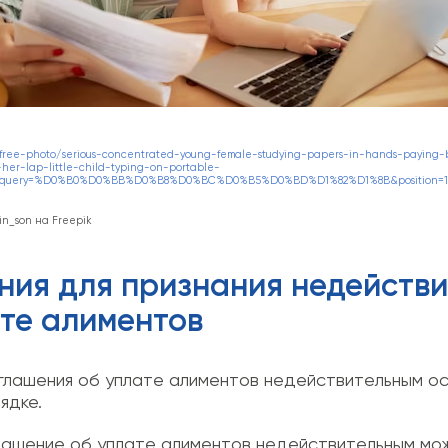
m/free-photo/serious-concentrated-young-female-studying-papers-in-hands-paying-bi
er-lap-little-child-typing-on-portable-
htm#query=%D0%B0%D0%BB%D0%B8%D0%BC%D0%B5%D0%BD%D1%82%D1%8B&position=1&f
in_son на Freepik
ния для признания недейств
те алиментов
глашения об уплате алиментов недействительным о
ядке.
лашение об уплате алиментов недействительным мо