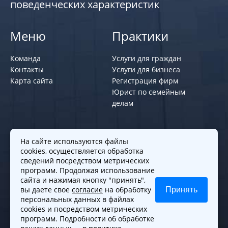
поведенческих характеристик
Меню
Практики
Команда
Услуги для граждан
Контакты
Услуги для бизнеса
Карта сайта
Регистрация фирм
Юрист по семейным
делам
Политики и правила
На сайте используются файлы
cookies, осуществляется обработка
Политика обработки персональных
сведений посредством метрических
программ. Продолжая использование
данных
сайта и нажимая кнопку "принять",
Согласие на обработку cookies
вы даете свое
согласие
на обработку
Принять
Согласие на обработку персональных
персональных данных в файлах
данных
cookies и посредством метрических
программ. Подробности об обработке