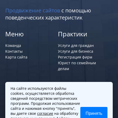
Продвижение сайтов
с помощью
поведенческих характеристик
Меню
Практики
Команда
Услуги для граждан
Контакты
Услуги для бизнеса
Карта сайта
Регистрация фирм
Юрист по семейным
делам
Политики и правила
На сайте используются файлы
cookies, осуществляется обработка
Политика обработки персональных
сведений посредством метрических
программ. Продолжая использование
данных
сайта и нажимая кнопку "принять",
Согласие на обработку cookies
вы даете свое
согласие
на обработку
Принять
Согласие на обработку персональных