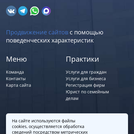
Продвижение сайтов
с помощью
поведенческих характеристик
Меню
Практики
Команда
Услуги для граждан
Контакты
Услуги для бизнеса
Карта сайта
Регистрация фирм
Юрист по семейным
делам
Политики и правила
На сайте используются файлы
cookies, осуществляется обработка
Политика обработки персональных
сведений посредством метрических