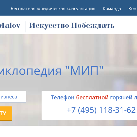
Бесплатная юридическая консультация
Команда
Кон
M
alov
Искусство Побеждать
иклопедия "МИП"
бизнеса
Tелефон
бесплатной
горячей 
+7 (495) 118-31-62
ТУ