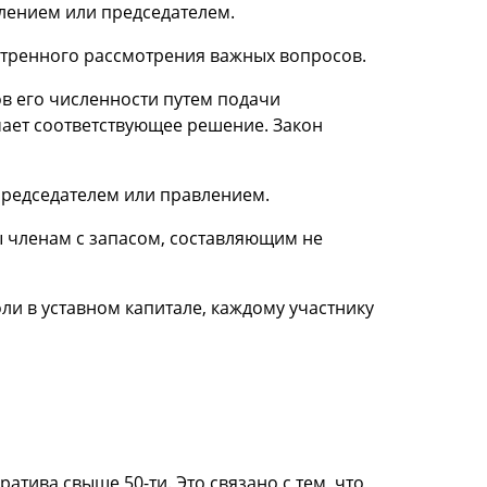
лением или председателем.
стренного рассмотрения важных вопросов.
в его численности путем подачи
ает соответствующее решение. Закон
председателем или правлением.
ы членам с запасом, составляющим не
ли в уставном капитале, каждому участнику
тива свыше 50-ти. Это связано с тем, что