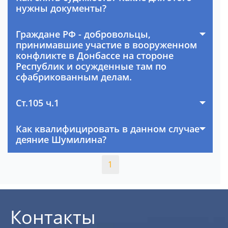
нужны документы?
Граждане РФ - добровольцы,
принимавшие участие в вооруженном
конфликте в Донбассе на стороне
Республик и осужденные там по
сфабрикованным делам.
Ст.105 ч.1
Как квалифицировать в данном случае
деяние Шумилина?
1
Контакты