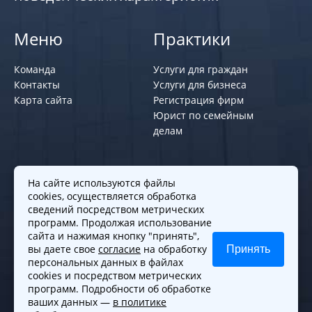
Меню
Практики
Команда
Услуги для граждан
Контакты
Услуги для бизнеса
Карта сайта
Регистрация фирм
Юрист по семейным
делам
Политики и правила
На сайте используются файлы
cookies, осуществляется обработка
Политика обработки персональных
сведений посредством метрических
программ. Продолжая использование
данных
сайта и нажимая кнопку "принять",
Согласие на обработку cookies
вы даете свое
согласие
на обработку
Принять
Согласие на обработку персональных
персональных данных в файлах
данных
cookies и посредством метрических
программ. Подробности об обработке
ваших данных —
в политике