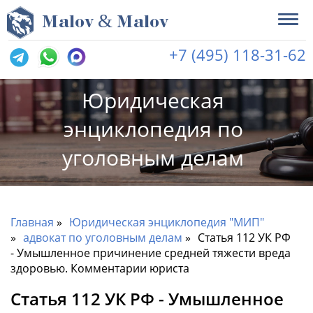
&
M
alov
M
alov
+7 (495) 118-31-62
Юридическая
энциклопедия по
уголовным делам
Главная
Юридическая энциклопедия "МИП"
адвокат по уголовным делам
Статья 112 УК РФ
- Умышленное причинение средней тяжести вреда
здоровью. Комментарии юриста
Статья 112 УК РФ - Умышленное