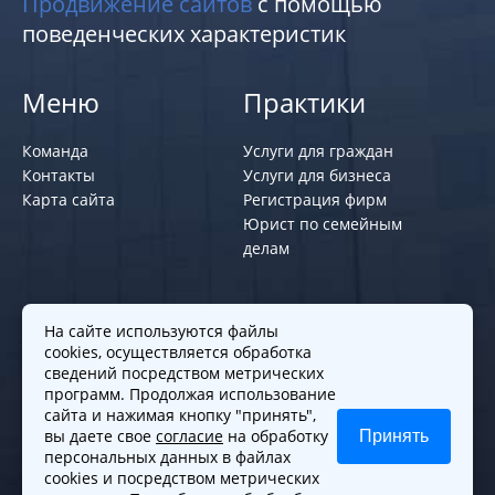
Продвижение сайтов
с помощью
поведенческих характеристик
Меню
Практики
Команда
Услуги для граждан
Контакты
Услуги для бизнеса
Карта сайта
Регистрация фирм
Юрист по семейным
делам
Политики и правила
На сайте используются файлы
cookies, осуществляется обработка
Политика обработки персональных
сведений посредством метрических
программ. Продолжая использование
данных
сайта и нажимая кнопку "принять",
Согласие на обработку cookies
вы даете свое
согласие
на обработку
Принять
Согласие на обработку персональных
персональных данных в файлах
данных
cookies и посредством метрических