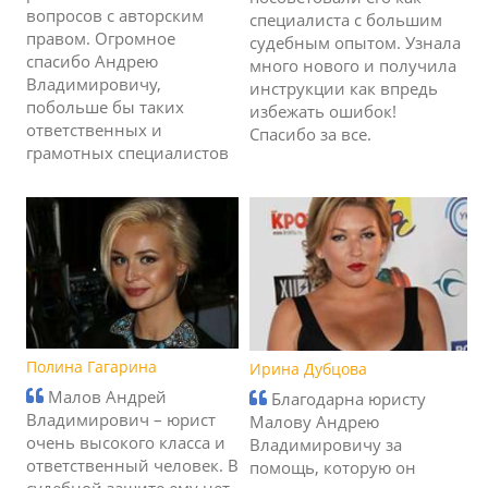
вопросов с авторским
специалиста с большим
правом. Огромное
судебным опытом. Узнала
спасибо Андрею
много нового и получила
Владимировичу,
инструкции как впредь
побольше бы таких
избежать ошибок!
ответственных и
Спасибо за все.
грамотных специалистов
Полина Гагарина
Ирина Дубцова
Малов Андрей
Благодарна юристу
Владимирович – юрист
Малову Андрею
очень высокого класса и
Владимировичу за
ответственный человек. В
помощь, которую он