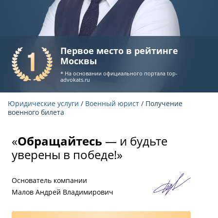
Первое место в рейтинге
Москвы
* На основании официального портала
top-
advokats.ru
Юридические услуги
/
Военный юрист
/ Получение
военного билета
«
Обращайтесь
— и будьте
уверены в победе!»
Основатель компании
Малов Андрей Владимирович