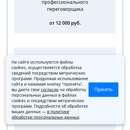
профессионального
переговорщика
от 12 000 руб.
Помощь по делу в суде
На сайте используются файлы
первой, второй, третьей
cookies, осуществляется обработка
инстанции
сведений посредством метрических
программ. Продолжая использование
сайта и нажимая кнопку "принять",
от 25 000 руб.
вы даете свое
согласие
на обработку
Принять
персональных данных в файлах
cookies и посредством метрических
программ. Подробности об обработке
ваших данных —
в политике
обработки персональных данных
.
Ведение простого дела