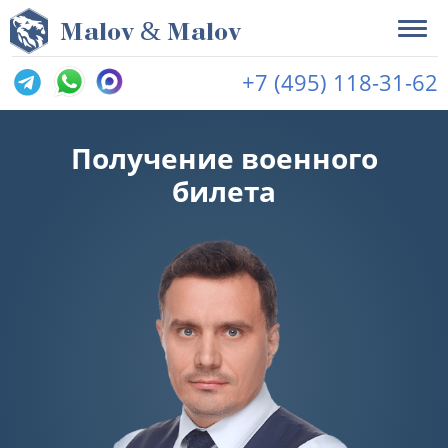
&
M
alov
M
alov
+7 (495) 118-31-62
Получение военного
билета