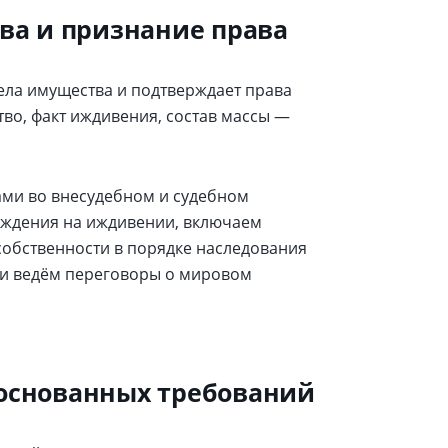
тва и признание права
ела имущества и подтверждает права
тво, факт иждивения, состав массы —
ми во внесудебном и судебном
ождения на иждивении, включаем
собственности в порядке наследования
 и ведём переговоры о мировом
боснованных требований