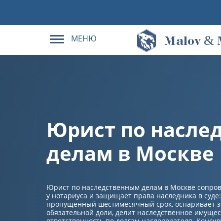
МЕНЮ
&
M
alov
Юрист по насле
делам в Москве
Юрист по наследственным делам в Москве сопро
у нотариуса и защищает права наследника в суде
пропущенный шестимесячный срок, оспаривает з
обязательной доли, делит наследственное имущес
ответственность по долгам наследодателя. Консул