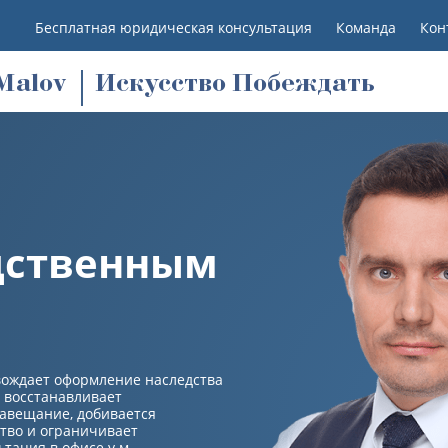
Бесплатная юридическая консультация
Команда
Кон
M
alov
Искусство Побеждать
дственным
вождает оформление наследства
: восстанавливает
авещание, добивается
тво и ограничивает
ьтация в офисе у м.