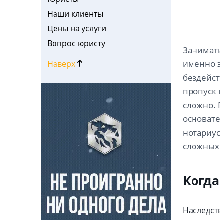
Наши клиенты
Цены на услуги
Вопрос юристу
Занимать
именно э
Наверх
бездейст
пропуск 
сложно. 
основате
нотариус
сложных 
Когда
Наследст