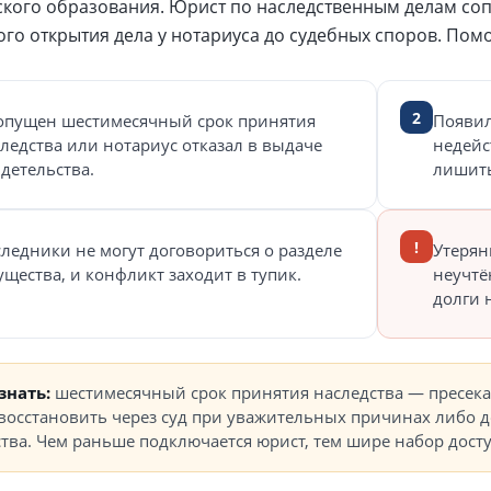
кого образования. Юрист по наследственным делам соп
ого открытия дела у нотариуса до судебных споров. Пом
2
опущен шестимесячный срок принятия
Появил
ледства или нотариус отказал в выдаче
недейс
детельства.
лишить
!
ледники не могут договориться о разделе
Утерян
щества, и конфликт заходит в тупик.
неучтё
долги 
знать:
шестимесячный срок принятия наследства — пресека
восстановить через суд при уважительных причинах либо д
тва. Чем раньше подключается юрист, тем шире набор дост