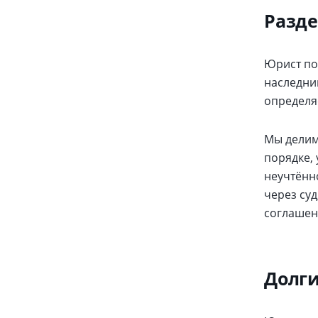
Разде
Юрист по
наследни
определяе
Мы делим
порядке,
неучтённ
через су
соглашен
Долги