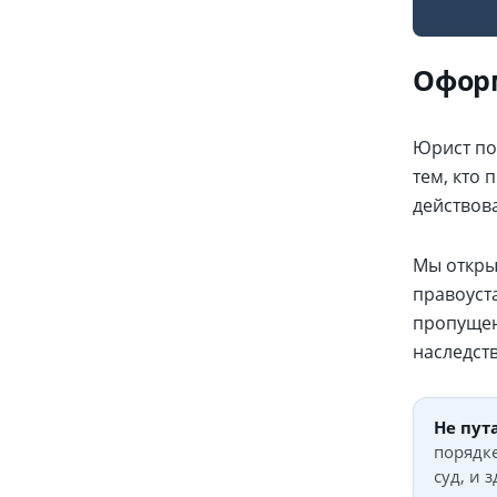
Оформ
Юрист по
тем, кто
действов
Мы откры
правоуст
пропущен
наследств
Не пута
порядке
суд, и 