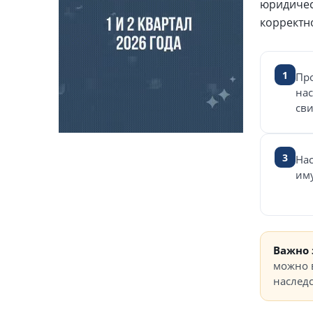
юридичес
корректн
1
Пр
нас
сви
3
Нас
иму
Важно 
можно 
наследс