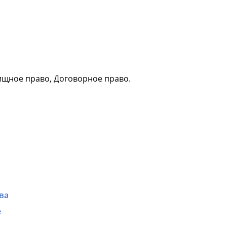
ищное право, Договорное право.
ва
е