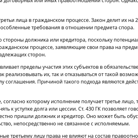
м договорных или иных правоотношений сторон. Однако з
ретьи лица в гражданском процессе. Закон делит их на 2
бособленные требования в отношении предмета спора.
о стороны должника или кредитора, поскольку потенциа
гражданском процессе, заявляющие свои права на предм
надлежащих сторон.
анавливает пределы участия этих субъектов в обязательст
к реализовывать их, так и отказываться от такой возмож
илу соглашения. Причиной такого подхода являются дей
 согласно которому исполнение получает третье лицо, т
ять к уступке долга или цессии. Ст. 430 ГК позволяет гов
естно пришли должник и кредитор. Оно может быть обу
ьство, непосредственно не связанное с исполняемым.
енные третьему лицу права не влияют на состав правоот