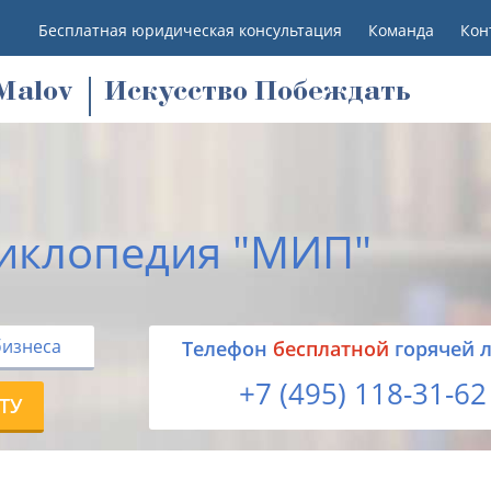
Бесплатная юридическая консультация
Команда
Кон
M
alov
Искусство Побеждать
иклопедия "МИП"
бизнеса
Tелефон
бесплатной
горячей 
+7 (495) 118-31-62
ТУ