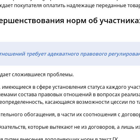
бождает покупателя оплатить надлежаще переданные това
ершенствования норм об участника
тношений требует адекватного правового регулирован
ждает сложившиеся проблемы.
 имеющиеся в сфере установления статуса каждого уча
лемами состава правовых отношений в вопросах реализ
неопределенность, касающаяся возможности цессии по 
тельного обогащения, в части их соотношения с догово
зательств, которые вытекают не из договоров, а лишь и
 путем внесения дополняющих норм в текст ГК.