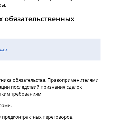
ры.
х обязательственных
ия.
стника обязательства. Правоприменителями
ации последствий признания сделок
таким требованиям.
рами.
з предконтрактных переговоров.