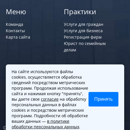
Меню
Практики
Команда
Услуги для граждан
Контакты
Услуги для бизнеса
Карта сайта
Регистрация фирм
Юрист по семейным
делам
Политики и правила
На сайте используются файлы
cookies, осуществляется обработка
Политика обработки персональных
сведений посредством метрических
программ. Продолжая использование
данных
сайта и нажимая кнопку "принять",
Согласие на обработку cookies
вы даете свое
согласие
на обработку
Принять
Согласие на обработку персональных
персональных данных в файлах
данных
cookies и посредством метрических
программ. Подробности об обработке
ваших данных —
в политике
обработки персональных данных
.
© 2010-2026. Все права защищены