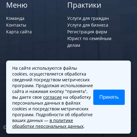
Меню
Практики
Команда
Услуги для граждан
Контакты
Услуги для бизнеса
Карта сайта
Регистрация фирм
Юрист по семейным
делам
Политики и правила
На сайте используются файлы
cookies, осуществляется обработка
Политика обработки персональных
сведений посредством метрических
программ. Продолжая использование
данных
сайта и нажимая кнопку "принять",
Согласие на обработку cookies
вы даете свое
согласие
на обработку
Принять
Согласие на обработку персональных
персональных данных в файлах
данных
cookies и посредством метрических
программ. Подробности об обработке
ваших данных —
в политике
обработки персональных данных
.
© 2010-2026. Все права защищены