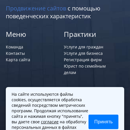
Продвижение сайтов
с помощью
поведенческих характеристик
Меню
Практики
Команда
Услуги для граждан
Контакты
Услуги для бизнеса
Карта сайта
Регистрация фирм
Юрист по семейным
делам
Политики и правила
На сайте используются файлы
cookies, осуществляется обработка
Политика обработки персональных
сведений посредством метрических
программ. Продолжая использование
данных
сайта и нажимая кнопку "принять",
Согласие на обработку cookies
вы даете свое
согласие
на обработку
Принять
Согласие на обработку персональных
персональных данных в файлах