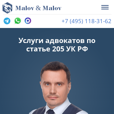
&
M
alov
M
alov
+7 (495) 118-31-62
Услуги адвокатов по
статье 205 УК РФ