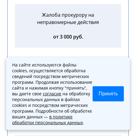
Жалоба прокурору на
неправомерные действия
от 3 000 руб.
На сайте используются файлы
cookies, осуществляется обработка
Формирование любой иной
сведений посредством метрических
процессуальной
программ. Продолжая использование
документации (включая
сайта и нажимая кнопку "принять",
вы даете свое
согласие
на обработку
Принять
запросы, отзывы, ходатайства)
персональных данных в файлах
cookies и посредством метрических
от 3 000 руб.
программ. Подробности об обработке
ваших данных —
в политике
обработки персональных данных
.