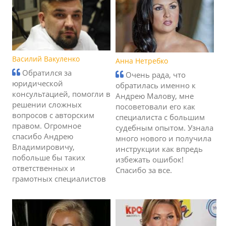
Василий Вакуленко
Анна Нетребко
Обратился за
Очень рада, что
юридической
обратилась именно к
консультацией, помогли в
Андрею Малову, мне
решении сложных
посоветовали его как
вопросов с авторским
специалиста с большим
правом. Огромное
судебным опытом. Узнала
спасибо Андрею
много нового и получила
Владимировичу,
инструкции как впредь
побольше бы таких
избежать ошибок!
ответственных и
Спасибо за все.
грамотных специалистов