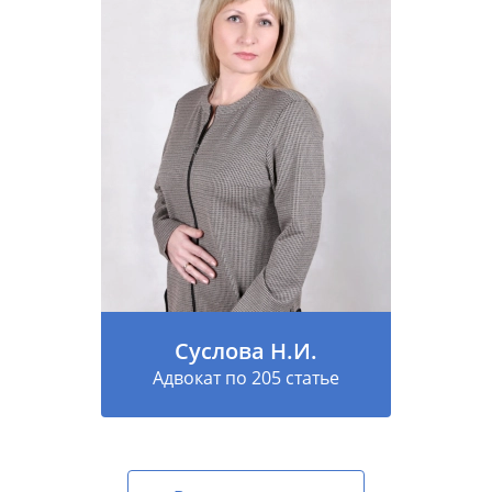
Суслова Н.И.
Адвокат по 205 статье