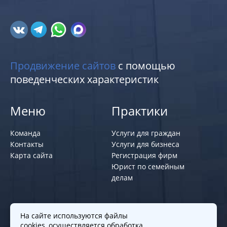
Продвижение сайтов
с помощью
поведенческих характеристик
Меню
Практики
Команда
Услуги для граждан
Контакты
Услуги для бизнеса
Карта сайта
Регистрация фирм
Юрист по семейным
делам
Политики и правила
На сайте используются файлы
cookies, осуществляется обработка