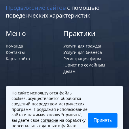
Продвижение сайтов
с помощью
поведенческих характеристик
Меню
Практики
Команда
Услуги для граждан
Контакты
Услуги для бизнеса
Карта сайта
Регистрация фирм
Юрист по семейным
делам
Политики и правила
На сайте используются файлы
cookies, осуществляется обработка
Политика обработки персональных
сведений посредством метрических
программ. Продолжая использование
данных
сайта и нажимая кнопку "принять",
Согласие на обработку cookies
вы даете свое
согласие
на обработку
Принять
Согласие на обработку персональных
персональных данных в файлах
данных