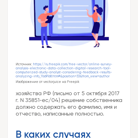
Источник:
https://ru.freepik.com/free-vector/online-survey-
analysis-electronic-data-collection-digital-research-tool-
computerized-study-analyst-considering-feedback-results-
analyzing-info_11669168.htm#&position=33&from_view=author
Изображение от vectorjuice на Freepik
хозяйства РФ (письмо от 5 октября 2017
г. N 35851-ес/04) решение собственника
должно содержать его фамилию, имя и
отчество, написанные полностью.
В каких случаях