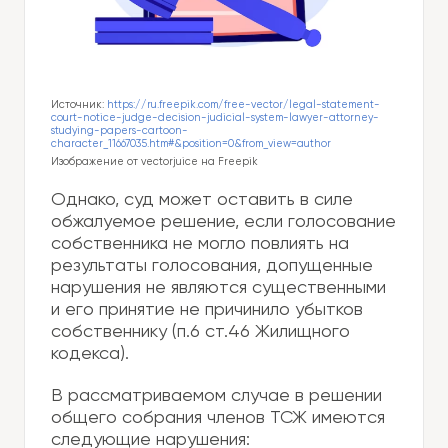
Источник:
https://ru.freepik.com/free-vector/legal-statement-
court-notice-judge-decision-judicial-system-lawyer-attorney-
studying-papers-cartoon-
character_11667035.htm#&position=0&from_view=author
Изображение от vectorjuice на Freepik
Однако, суд может оставить в силе
обжалуемое решение, если голосование
собственника не могло повлиять на
результаты голосования, допущенные
нарушения не являются существенными
и его принятие не причинило убытков
собственнику (п.6 ст.46 Жилищного
кодекса).
В рассматриваемом случае в решении
общего собрания членов ТСЖ имеются
следующие нарушения: