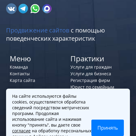
Продвижение сайтов
с помощью
поведенческих характеристик
Меню
Практики
Команда
Услуги для граждан
Контакты
Услуги для бизнеса
Карта сайта
Регистрация фирм
Юрист по семейным
делам
На сайте используются файлы
cookies, осуществляется обработка
Политики и правила
сведений посредством метрических
программ. Продолжая
Политика обработки персональных
использование сайта и нажимая
данных
кнопку "принять", вы даете свое
Принять
согласие
на обработку персональных
Согласие на обработку cookies