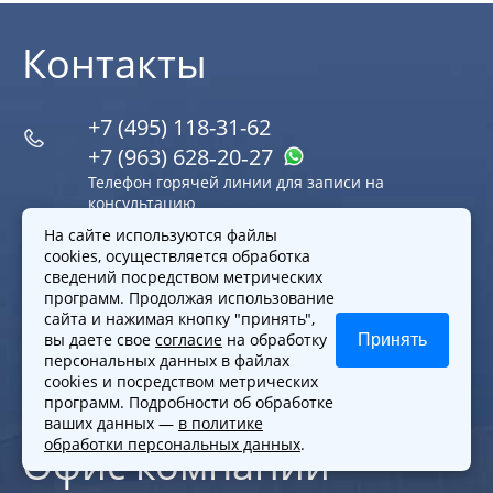
Контакты
+7 (495) 118-31-62
+7 (963) 628‑20‑27
Телефон горячей линии для записи на
консультацию
Пн, Вт, Ср, Чт, Пт с 08:00 до 22:00
На сайте используются файлы
Сб, ВС с 10:00 до 19:00
cookies, осуществляется обработка
сведений посредством метрических
nm@advokat-malov.ru
программ. Продолжая использование
Email
сайта и нажимая кнопку "принять",
вы даете свое
согласие
на обработку
Принять
Пн, Вт, Ср, Чт, Пт с 10:00 до 19:00
персональных данных в файлах
cookies и посредством метрических
Расписание
программ. Подробности об обработке
ваших данных —
в политике
обработки персональных данных
.
Офис компании