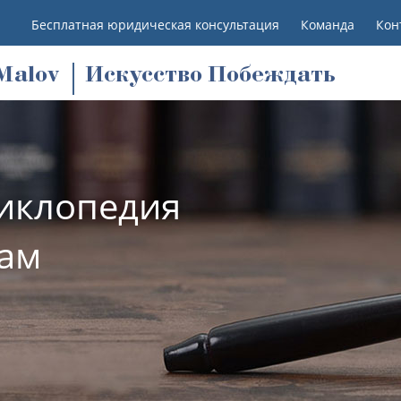
Бесплатная юридическая консультация
Команда
Кон
M
alov
Искусство Побеждать
иклопедия
лам