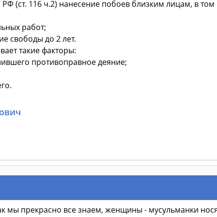
Ф (ст. 116 ч.2) нанесение побоев близким лицам, в том 
льных работ;
е свободы до 2 лет.
вает такие факторы:
ршившего противоправное деяние;
го.
ович
Как мы прекрасно все знаем, женщины - мусульманки нос