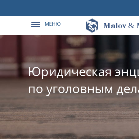
МЕНЮ
&
M
alov
Юридическая энц
по уголовным де