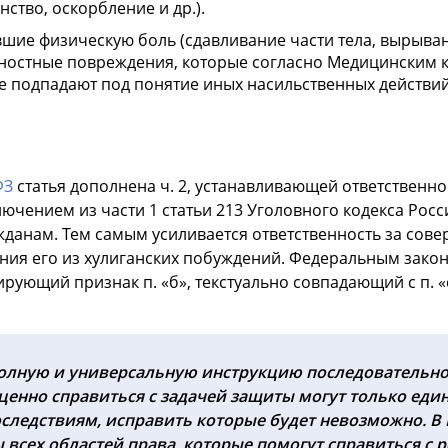
ство, оскорбление и др.).
ие физическую боль (сдавливание части тела, вырывани
хностные повреждения, которые согласно Медицинским
тоже подпадают под понятие иных насильственных действий
ФЗ
статья дополнена ч. 2, устанавливающей ответственно
лючением из части 1 статьи 213 Уголовного кодекса Рос
ажданам. Тем самым усиливается ответственность за со
ия его из хулиганских побуждений. Федеральным законом
ющий признак п. «б», текстуально совпадающий с п. «е» 
полную и универсальную инструкцию последовательн
оценно справиться с задачей защиты могут только е
следствиям, исправить которые будет невозможно. 
сех областей права, которые помогут справиться с 