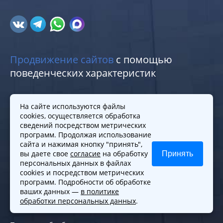
Продвижение сайтов
с помощью
поведенческих характеристик
Меню
Практики
На сайте используются файлы
cookies, осуществляется обработка
сведений посредством метрических
Команда
Услуги для граждан
программ. Продолжая использование
Контакты
Услуги для бизнеса
сайта и нажимая кнопку "принять",
Карта сайта
Регистрация фирм
вы даете свое
согласие
на обработку
Принять
Юрист по семейным
персональных данных в файлах
делам
cookies и посредством метрических
программ. Подробности об обработке
ваших данных —
в политике
Политики и правила
обработки персональных данных
.