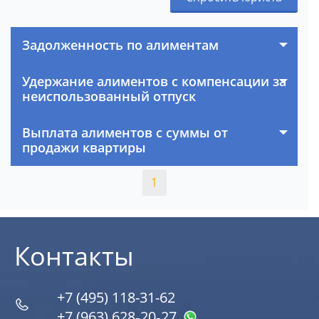
Задолженность по алиментам
Удержание алиментов с компенсации за
неиспользованный отпуск
Выплата алиментов с суммы от
продажи квартиры
1
Контакты
+7 (495) 118-31-62
+7 (963) 628‑20‑27