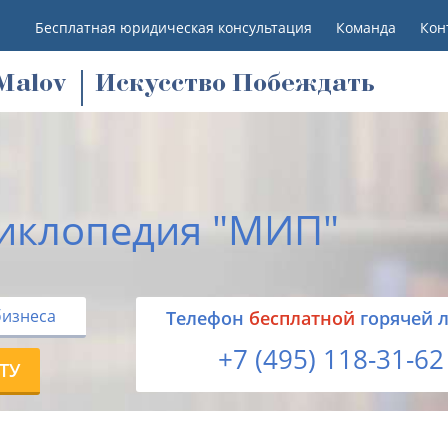
Бесплатная юридическая консультация
Команда
Кон
M
alov
Искусство Побеждать
иклопедия "МИП"
бизнеса
Tелефон
бесплатной
горячей 
+7 (495) 118-31-62
ТУ