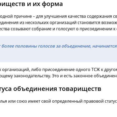
риществ и их форма
дной причине – для улучшения качества содержания сво
единения из нескольких организаций становится возмож
ства созывают собрание и голосуют о присоединении к
 более половины голосов за объединение, начинается
х организаций, либо присоединение одного ТСЖ к другом
ующему законодательству. Это и есть законное объедине
туса объединения товариществ
лья или союз имеет свой определенный правовой стату