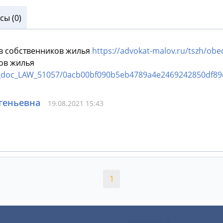
ы (0)
в собственников жилья
https://advokat-malov.ru/tszh/obe
ов жилья
s_doc_LAW_51057/0acb00bf090b5eb4789a4e2469242850df89
геньевна
19.08.2021 15:43
1