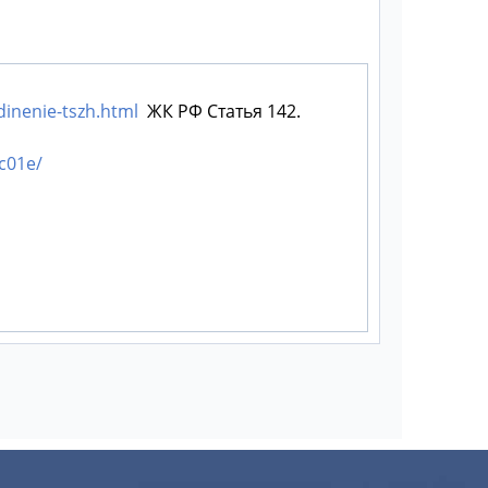
dinenie-tszh.html
ЖК РФ
Статья 142.
c01e/