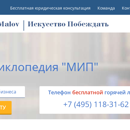
Бесплатная юридическая консультация
Команда
Кон
M
alov
Искусство Побеждать
иклопедия "МИП"
бизнеса
Tелефон
бесплатной
горячей 
+7 (495) 118-31-62
ТУ