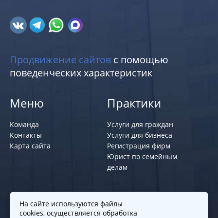
Продвижение сайтов
с помощью
поведенческих характеристик
Меню
Практики
Команда
Услуги для граждан
Контакты
Услуги для бизнеса
Карта сайта
Регистрация фирм
Юрист по семейным
делам
Политики и правила
На сайте используются файлы
cookies, осуществляется обработка