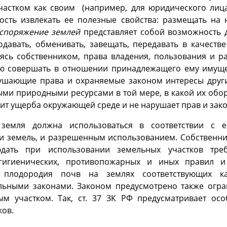
астком как своим (например, для юридического лица
сть извлекать ее полезные свойства: размещать на 
споряжение
землей
представляет собой возможность 
одавать, обменивать, завещать, передавать в качеств
ваясь собственником, права владения, пользования и ра
ию совершать в отношении принадлежащего ему имуще
шающие права и охраняемые законом интересы других 
ми природными ресурсами в той мере, в какой их оборо
сит ущерба окружающей среде и не нарушает прав и зако
, земля должна использоваться в соответствии с
и земель, и разрешенным использованием. Собственни
дать при использовании земельных участков требо
о-гигиенических, противопожарных и иных правил и
 плодородия почв на землях соответствующих ка
ьными законами. Законом предусмотрено также огра
м участком. Так, ст. 37 ЗК РФ предусматривает ос
ков.