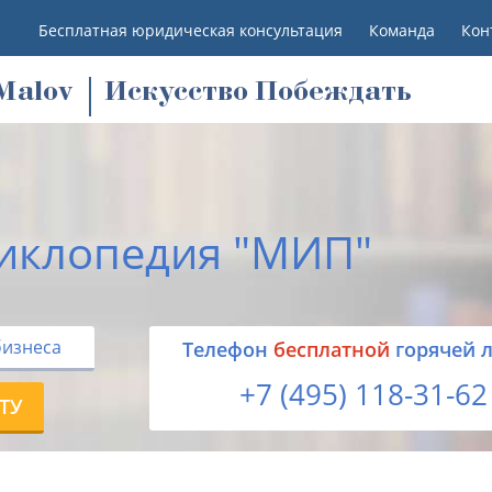
Бесплатная юридическая консультация
Команда
Кон
M
alov
Искусство Побеждать
иклопедия "МИП"
бизнеса
Tелефон
бесплатной
горячей 
+7 (495) 118-31-62
ТУ