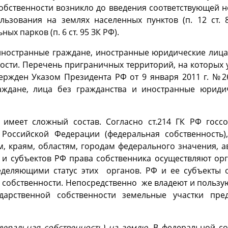
бственности возникло до введения соответствующей нор
ьзования на землях населенных пунктов (п. 12 ст. 
х парков (п. 6 ст. 95 ЗК РФ).
а иностранные граждане, иностранные юридические лица
ости. Перечень приграничных территорий, на которых у
вержден Указом Президента РФ от 9 января 2011 г. №
аждане, лица без гражданства и иностранные юриди
ю
имеет сложный состав. Согласно ст.214 ГК РФ госс
Российской Федерации (федеральная собственность
м, краям, областям, городам федерального значения,
Ф и субъектов РФ права собственника осуществляют орг
еделяющими статус этих органов. РФ и ее субъекты
 собственности. Непосредственно же владеют и пользу
дарственной собственности земельные участки пре
деральная собственность) на землю
. В федеральной со