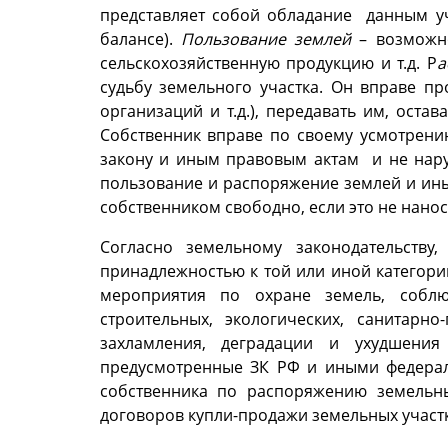
представляет собой обладание данным уч
балансе).
Пользование землей
– возможно
сельскохозяйственную продукцию и т.д. Р
а
судьбу земельного участка. Он вправе пр
организаций и т.д.), передавать им, оста
Собственник вправе по своему усмотрен
закону и иным правовым актам и не нару
пользование и распоряжение землей и ины
собственником свободно, если это не нано
Согласно земельному законодательству
принадлежностью к той или иной категори
мероприятия по охране земель, соблю
строительных, экологических, санитарн
захламления, деградации и ухудшения
предусмотренные ЗК РФ и иными федерал
собственника по распоряжению земельны
договоров купли-продажи земельных участ