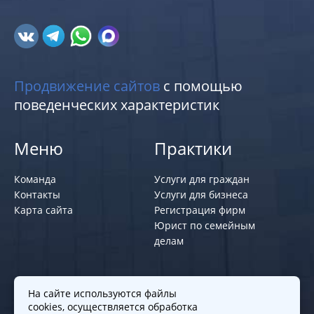
Продвижение сайтов
с помощью
поведенческих характеристик
Меню
Практики
Команда
Услуги для граждан
Контакты
Услуги для бизнеса
Карта сайта
Регистрация фирм
Юрист по семейным
делам
Политики и правила
На сайте используются файлы
cookies, осуществляется обработка