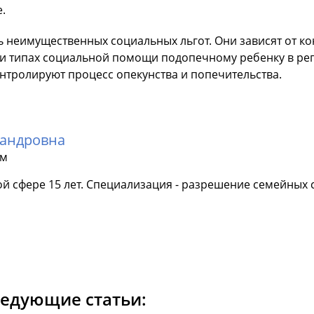
.
ь неимущественных социальных льгот. Они зависят от к
 и типах социальной помощи подопечному ребенку в ре
онтролируют процесс опекунства и попечительства.
сандровна
ам
й сфере 15 лет. Специализация - разрешение семейных с
ледующие статьи: