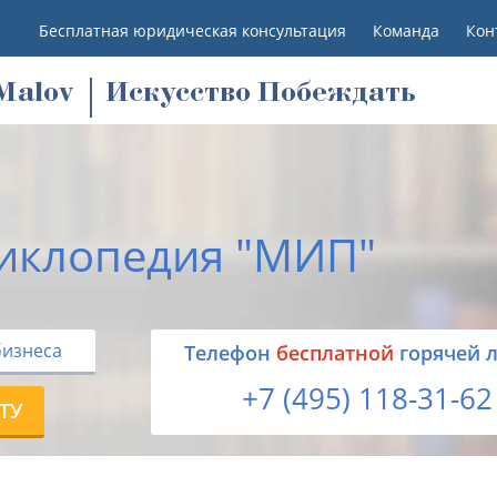
Бесплатная юридическая консультация
Команда
Кон
M
alov
Искусство Побеждать
иклопедия "МИП"
бизнеса
Tелефон
бесплатной
горячей 
+7 (495) 118-31-62
ТУ