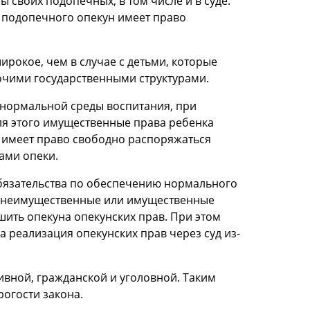
своих подопечных, в том числе и в суде.
ю подопечного опекун имеет право
ирокое, чем в случае с детьми, которые
очими государственными структурами.
 нормальной среды воспитания, при
ля этого имущественные права ребенка
е имеет право свободно распоряжаться
ами опеки.
бязательства по обеспечению нормального
ные неимущественные или имущественные
шить опекуна опекунских прав. При этом
 реализация опекунских прав через суд из-
вной, гражданской и уголовной. Таким
огости закона.