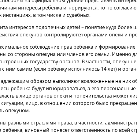
пособны на официальном уровне представлять интересы 
причинам интересы ребенка игнорируются, то по согласи
 инстанциях, в том числе и судебных.
ита интересов подопечных детей – понятие куда более ш
действия опекунов контролируются органами опеки и пр
максимальное соблюдение прав ребенка и формирование
ны со стороны опекуна или членов его семьи. Именно д
трольных государству органов. В частности, опекун н
с ним самим (если ребенку исполнилось 14 лет) и орган
ненадлежащим образом выполняют возложенные на них о
тересы ребенка будут игнорироваться, а его персональ
власть в лице органов опеки и попечительства может ли
 ситуации, лицо, в отношении которого было прекращена
ть опекуном.
ы разными отраслями права, в частности, администрати
ребенка, виновный понесет ответственность по всей стр