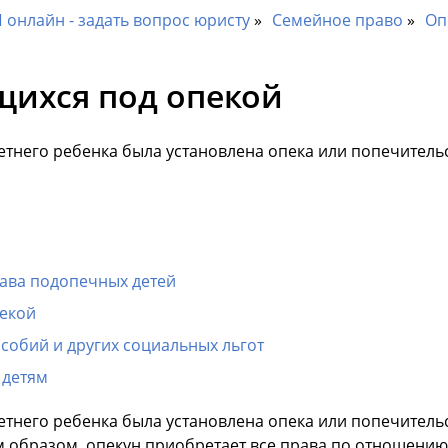
онлайн - задать вопрос юристу
Семейное право
Оп
щихся под опекой
тнего ребенка была установлена опека или попечительс
ава подопечных детей
пекой
собий и других социальных льгот
 детям
тнего ребенка была установлена опека или попечительс
им образом, опекун приобретает все права по отношению