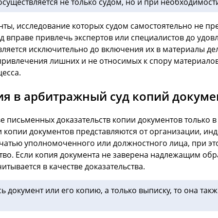
существляется не только судом, но и при необходимост
енты, исследование которых судом самостоятельно не пр
д вправе привлечь экспертов или специалистов до удовл
ляется исключительно до включения их в материалы де
привлечения лишних и не относимых к спору материалов
цесса.
я в арбитражный суд копий докуме
ве письменных доказательств копии документов только в 
и копии документов представляются от организации, и
ечатью уполномоченного или должностного лица, при это
ство. Если копия документа не заверена надлежащим обр
читывается в качестве доказательства.
сь документ или его копию, а только выписку, то она та