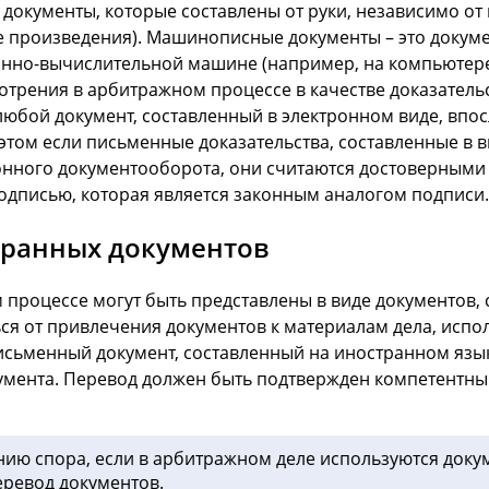
документы, которые составлены от руки, независимо от 
е произведения). Машинописные документы – это докуме
онно-вычислительной машине (например, на компьютере
трения в арбитражном процессе в качестве доказательс
 любой документ, составленный в электронном виде, впо
том если письменные доказательства, составленные в в
онного документооборота, они считаются достоверными 
одписью, которая является законным аналогом подписи.
транных документов
процессе могут быть представлены в виде документов, 
ься от привлечения документов к материалам дела, испо
письменный документ, составленный на иностранном язык
умента. Перевод должен быть подтвержден компетентны
нию спора, если в арбитражном деле используются доку
еревод документов.