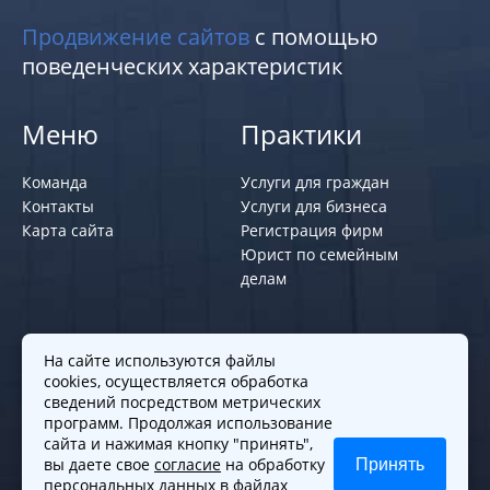
Продвижение сайтов
с помощью
поведенческих характеристик
Меню
Практики
Команда
Услуги для граждан
Контакты
Услуги для бизнеса
Карта сайта
Регистрация фирм
Юрист по семейным
делам
Политики и правила
На сайте используются файлы
cookies, осуществляется обработка
Политика обработки персональных
сведений посредством метрических
программ. Продолжая использование
данных
сайта и нажимая кнопку "принять",
Согласие на обработку cookies
вы даете свое
согласие
на обработку
Принять
Согласие на обработку персональных
персональных данных в файлах