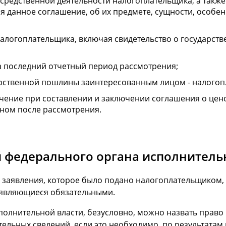
средственной деятельности налогоплательщика, а также
ся данное соглашение, об их предмете, сущности, особе
алогоплательщика, включая свидетельство о государстве
а последний отчетный период рассмотрения;
арственной пошлины заинтересованным лицом - налого
ачение при составлении и заключении соглашения о цен
ном после рассмотрения.
й федерального органа исполнитель
 заявления, которое было подано налогоплательщиком, 
 являющиеся обязательными.
олнительной власти, безусловно, можно назвать право
тельных сведений, если это необходимо, по результатам