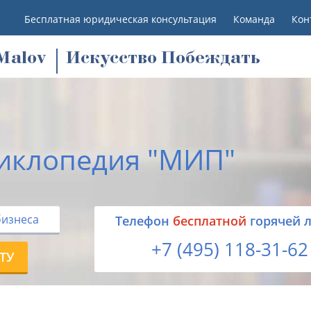
Бесплатная юридическая консультация
Команда
Кон
M
alov
Искусство Побеждать
иклопедия "МИП"
бизнеса
Tелефон
бесплатной
горячей 
+7 (495) 118-31-62
ТУ