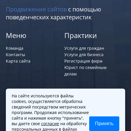
Продвижение сайтов
с помощью
поведенческих характеристик
Меню
Практики
Команда
Услуги для граждан
Контакты
Услуги для бизнеса
Карта сайта
Регистрация фирм
Юрист по семейным
делам
Политики и правила
На сайте используются файлы
cookies, осуществляется обработка
Политика обработки персональных
сведений посредством метрических
программ. Продолжая использование
данных
сайта и нажимая кнопку "принять",
Согласие на обработку cookies
вы даете свое
согласие
на обработку
Принять
Согласие на обработку персональных
персональных данных в файлах