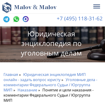
&
M
alov
M
alov
+7 (495) 118-31-62
Юридическая
энциклопедия по
уголовным делам
Главная
Юридическая энциклопедия МИП
онлайн - задать вопрос юристу
Уголовные дела -
комментарии Федерального Судьи / Юргруппа
МИП
Наказание
Понятие и цели наказания -
комментарии Федерального Судьи / Юргруппа
МИП