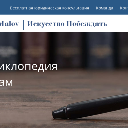
Бесплатная юридическая консультация
Команда
Кон
M
alov
Искусство Побеждать
иклопедия
лам