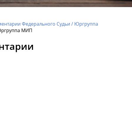
ментарии Федерального Судьи / Юргруппа
 Юргруппа МИП
ентарии