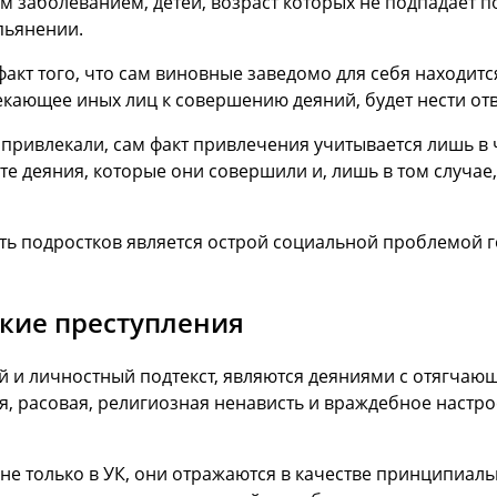
м заболеванием, детей, возраст которых не подпадает п
пьянении.
акт того, что сам виновные заведомо для себя находит
екающее иных лиц к совершению деяний, будет нести от
привлекали, сам факт привлечения учитывается лишь в 
те деяния, которые они совершили и, лишь в том случае
ь подростков является острой социальной проблемой го
кие преступления
й и личностный подтекст, являются деяниями с отягчаю
, расовая, религиозная ненависть и враждебное настро
е только в УК, они отражаются в качестве принципиал