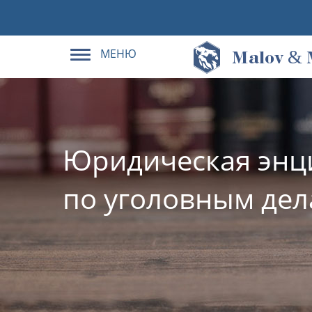
МЕНЮ
&
M
alov
Юридическая энц
по уголовным де