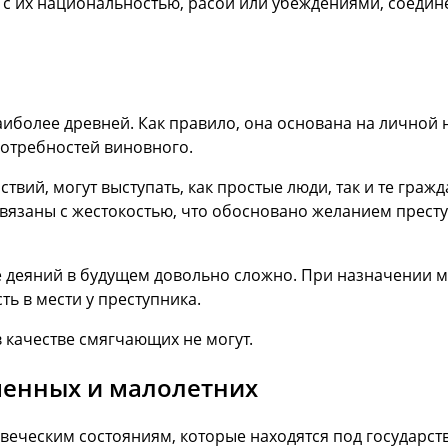
 с их национальностью, расой или убеждениями, соедин
аиболее древней. Как правило, она основана на личной
отребностей виновного.
йствий, могут выступать, как простые люди, так и те гр
 связаны с жестокостью, что обосновано желанием прес
деяний в будущем довольно сложно. При назначении мер
ь в мести у преступника.
 качестве смягчающих не могут.
менных и малолетних
овеческим состояниям, которые находятся под государст