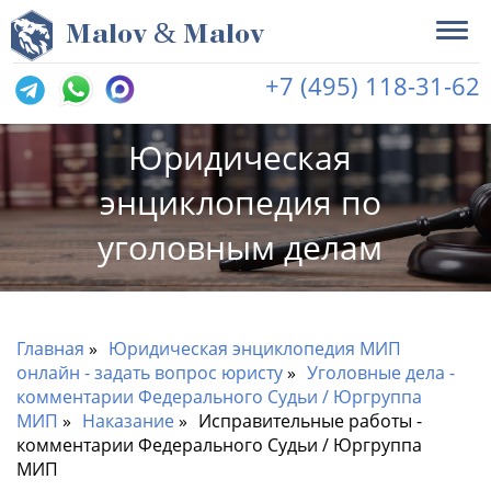
&
M
alov
M
alov
+7 (495) 118-31-62
Юридическая
энциклопедия по
уголовным делам
Главная
Юридическая энциклопедия МИП
онлайн - задать вопрос юристу
Уголовные дела -
комментарии Федерального Судьи / Юргруппа
МИП
Наказание
Исправительные работы -
комментарии Федерального Судьи / Юргруппа
МИП