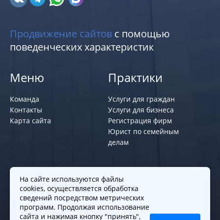
Продвижение сайтов
с помощью
поведенческих характеристик
Меню
Практики
Команда
Услуги для граждан
Контакты
Услуги для бизнеса
Карта сайта
Регистрация фирм
Юрист по семейным
делам
Политики и правила
На сайте используются файлы
cookies, осуществляется обработка
Политика обработки персональных
сведений посредством метрических
программ. Продолжая использование
данных
сайта и нажимая кнопку "принять",
Согласие на обработку cookies