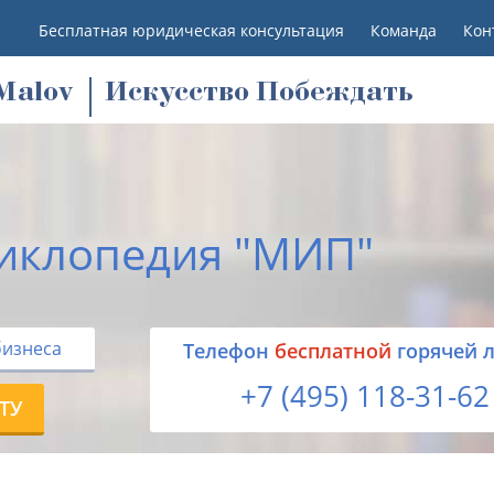
Бесплатная юридическая консультация
Команда
Кон
M
alov
Искусство Побеждать
иклопедия "МИП"
бизнеса
Tелефон
бесплатной
горячей 
+7 (495) 118-31-62
ТУ