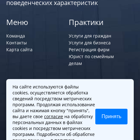
поведенческих характеристик
Меню
Практики
Команда
Услуги для граждан
Контакты
Услуги для бизнеса
Карта сайта
Регистрация фирм
Юрист по семейным
делам
Политики и правила
На сайте используются файлы
cookies, осуществляется обработка
Политика обработки персональных
сведений посредством метрических
программ. Продолжая использование
данных
сайта и нажимая кнопку "принять",
Согласие на обработку cookies
вы даете свое
согласие
на обработку
Принять
Согласие на обработку персональных
персональных данных в файлах
данных
cookies и посредством метрических
программ. Подробности об обработке