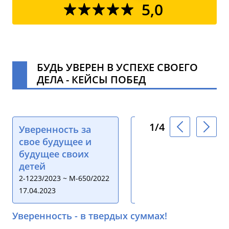
5,0
БУДЬ УВЕРЕН В УСПЕХЕ СВОЕГО
ДЕЛА - КЕЙСЫ ПОБЕД
1/4
Уверенность за
Назначение
свое будущее и
алиментов в браке
будущее своих
02-6464/2023 ∼
детей
М-2890/2022
2-1223/2023 ~ М-650/2022
17.04.2023
21.04.2023
Уверенность - в твердых суммах!
Ка