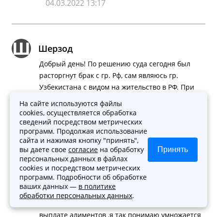
04.03.2022 13:17
Ш
Шерзод
Добрый день! По решению суда сегодня был
расторгнут брак с гр. Рф, сам являюсь гр.
Узбекистана с видом на жительство в РФ. При
заявлении на расторжение брака от бывшей
На сайте используются файлы
жены было обращение и по выплате алиментов
cookies, осуществляется обработка
сведений посредством метрических
на несовершеннолетнего ребенка, с чем я
программ. Продолжая использование
полностью согласен. Но не согласен с суммой
сайта и нажимая кнопку "принять",
которую указала бывшая жена. Могу ли я сам
вы даете свое
согласие
на обработку
Принять
подать заявление в суд о несогласии суммы
персональных данных в файлах
cookies и посредством метрических
алиментов? И сделать это лично? Так как не
программ. Подробности об обработке
имею достаточно средств для оплаты юриста. И
ваших данных —
в политике
какова вероятность ,что суд примет мою
обработки персональных данных
.
сторону? 2. Назначенная судом сумма по
выплате алиментов ,я так понимаю умножается