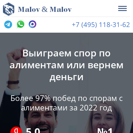
&
M
alov
M
alov
+7 (495) 118-31-62
Выиграем спор по
алиментам или вернем
деньги
Более 97% побед по спорам с
алиментами за 2022 год
5.0
№1