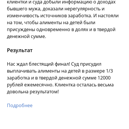
клиентки и суда добыли информацию о доходах
до
бывшего мужа, доказали нерегулярность и
во
ы,
изменчивость источников заработка. И настояли
ло
на том, чтобы алименты на детей были
Ре
присуждены одновременно в долях и в твердой
денежной сумме.
По
Результат
кл
не
Нас ждал блестящий финал! Суд присудил
су
выплачивать алименты на детей в размере 1/3
заработка и в твердой денежной сумме 12000
По
рублей ежемесячно. Клиентка осталась весьма
довольна результатом!
Подробнее