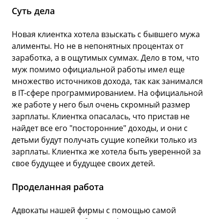
Суть дела
Су
й
Новая клиентка хотела взыскать с бывшего мужа
Кл
их
алименты. Но не в непонятных процентах от
па
ыли
заработка, а в ощутимых суммах. Дело в том, что
опа
 же
муж помимо официальной работы имел еще
св
множество источников дохода, так как занимался
за
ы
в IT-сфере программированием. На официальной
об
же работе у него был очень скромный размер
эт
ли
зарплаты. Клиентка опасалась, что пристав не
ем
найдет все его "посторонние" доходы, и они с
не
детьми будут получать сущие копейки только из
бО
зарплаты. Клиентка же хотела быть уверенной за
тр
свое будущее и будущее своих детей.
Пр
Проделанная работа
Юр
Адвокаты нашей фирмы с помощью самой
вы