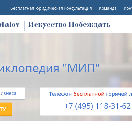
Бесплатная юридическая консультация
Команда
Кон
M
alov
Искусство Побеждать
иклопедия "МИП"
бизнеса
Tелефон
бесплатной
горячей 
+7 (495) 118-31-62
ТУ