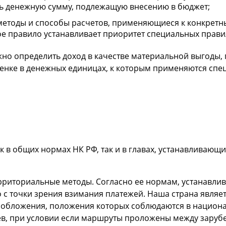
ть денежную сумму, подлежащую внесению в бюджет;
методы и способы расчетов, применяющиеся к конкрет
ное правило устанавливает приоритет специальных прав
о определить доход в качестве материальной выгоды, п
нке в денежных единицах, к которым применяются спе
 в общих нормах НК РФ, так и в главах, устанавливающи
территориальные методы. Согласно ее нормам, устанавли
о с точки зрения взимания платежей. Наша страна явля
обложения, положения которых соблюдаются в национа
ев, при условии если маршруты проложены между зару