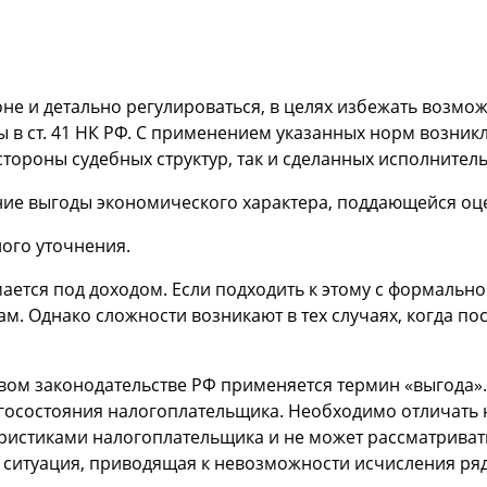
коне и детально регулироваться, в целях избежать возм
 в ст. 41 НК РФ. С применением указанных норм возни
тороны судебных структур, так и сделанных исполнител
ние выгоды экономического характера, поддающейся оц
ого уточнения.
ается под доходом. Если подходить к этому с формально
м. Однако сложности возникают в тех случаях, когда п
овом законодательстве РФ применяется термин «выгода».
госостояния налогоплательщика. Необходимо отличать 
еристиками налогоплательщика и не может рассматриват
 ситуация, приводящая к невозможности исчисления ря