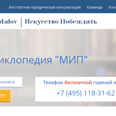
Бесплатная юридическая консультация
Команда
Кон
M
alov
Искусство Побеждать
иклопедия "МИП"
бизнеса
Tелефон
бесплатной
горячей 
+7 (495) 118-31-62
ТУ