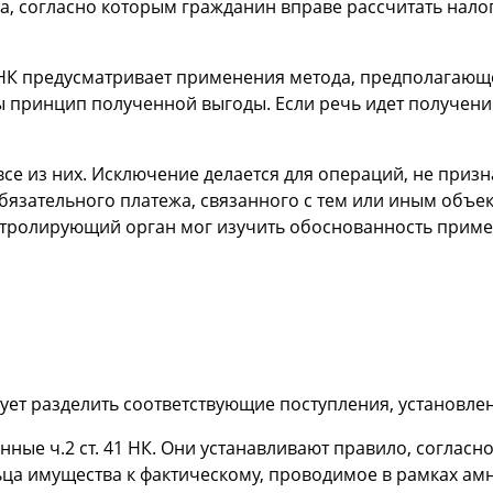
 согласно которым гражданин вправе рассчитать налог,
47 НК предусматривает применения метода, предполагаю
бы принцип полученной выгоды. Если речь идет получен
се из них. Исключение делается для операций, не приз
бязательного платежа, связанного с тем или иным объ
контролирующий орган мог изучить обоснованность при
дует разделить соответствующие поступления, установ
енные ч.2 ст. 41 НК. Они устанавливают правило, соглас
а имущества к фактическому, проводимое в рамках амнис