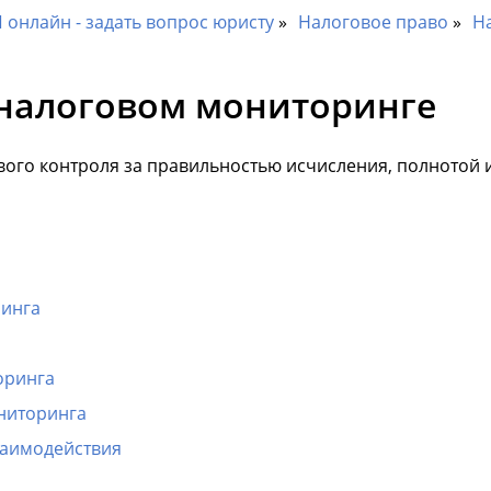
онлайн - задать вопрос юристу
Налоговое право
Н
налоговом мониторинге
ого контроля за правильностью исчисления, полнотой 
ринга
оринга
ниторинга
заимодействия