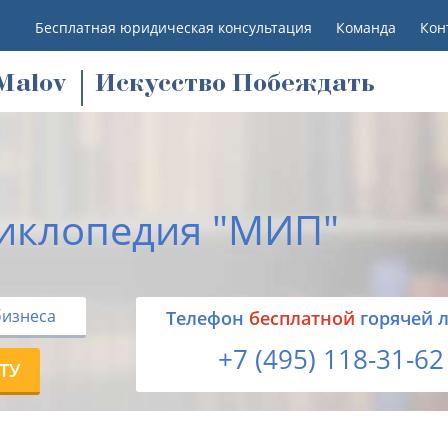
Бесплатная юридическая консультация
Команда
Кон
M
alov
Искусство Побеждать
иклопедия "МИП"
бизнеса
Tелефон
бесплатной
горячей 
+7 (495) 118-31-62
ТУ