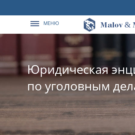
МЕНЮ
&
M
alov
Юридическая энц
по уголовным де