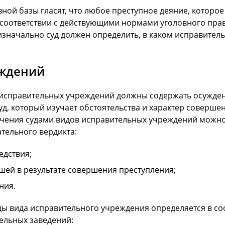
ой базы гласят, что любое преступное деяние, которое
 соответствии с действующими нормами уголовного права
изначально суд должен определить, в каком исправител
еждений
иды исправительных учреждений должны содержать осужд
уд, который изучает обстоятельства и характер соверше
ачения судами видов исправительных учреждений можно
тельного вердикта:
едствия;
шей в результате совершения преступления;
ния.
 вида исправительного учреждения определяется в соот
ельных заведений: