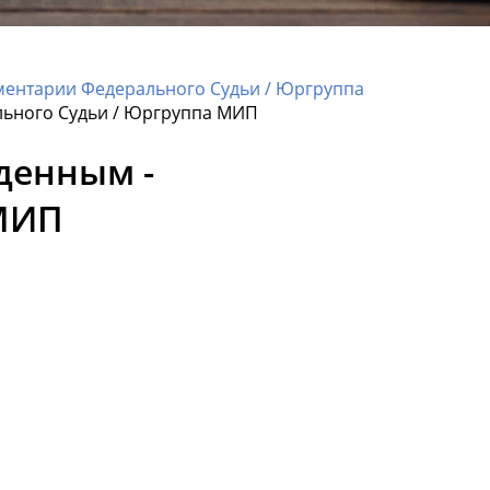
ментарии Федерального Судьи / Юргруппа
льного Судьи / Юргруппа МИП
денным -
 МИП