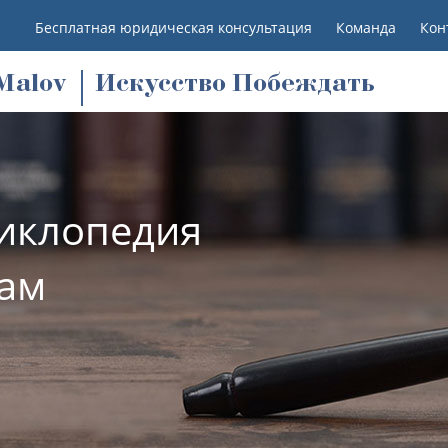
Бесплатная юридическая консультация
Команда
Кон
M
alov
Искусство Побеждать
иклопедия
лам