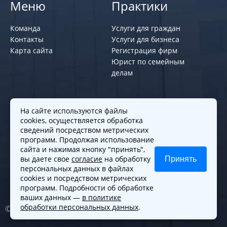
Меню
Практики
Команда
Услуги для граждан
Контакты
Услуги для бизнеса
Карта сайта
Регистрация фирм
Юрист по семейным
делам
Политики и правила
На сайте используются файлы
cookies, осуществляется обработка
Политика обработки персональных
сведений посредством метрических
программ. Продолжая использование
данных
сайта и нажимая кнопку "принять",
Согласие на обработку cookies
вы даете свое
согласие
на обработку
Принять
Согласие на обработку персональных
персональных данных в файлах
данных
cookies и посредством метрических
программ. Подробности об обработке
ваших данных —
в политике
обработки персональных данных
.
© 2010-2026. Все права защищены