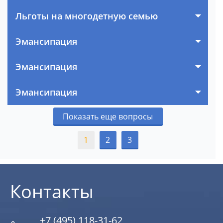
Льготы на многодетную семью
Эмансипация
Эмансипация
Эмансипация
Показать еще вопросы
1
2
3
Контакты
+7 (495) 118-31-62