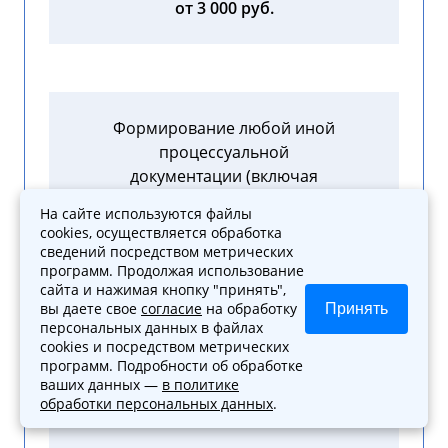
от 3 000 руб.
Формирование любой иной
процессуальной
документации (включая
запросы, отзывы, ходатайства)
На сайте используются файлы
cookies, осуществляется обработка
от 3 000 руб.
сведений посредством метрических
программ. Продолжая использование
сайта и нажимая кнопку "принять",
вы даете свое
согласие
на обработку
Принять
персональных данных в файлах
cookies и посредством метрических
программ. Подробности об обработке
Подготовка жалобы в
ваших данных —
в политике
вышестоящие судебные
обработки персональных данных
.
органы