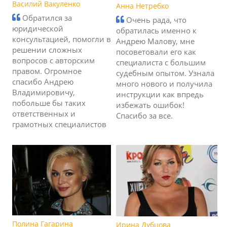
Василий Вакуленко
Анна Нетребко
Обратился за
Очень рада, что
юридической
обратилась именно к
консультацией, помогли в
Андрею Малову, мне
решении сложных
посоветовали его как
вопросов с авторским
специалиста с большим
правом. Огромное
судебным опытом. Узнала
спасибо Андрею
много нового и получила
Владимировичу,
инструкции как впредь
побольше бы таких
избежать ошибок!
ответственных и
Спасибо за все.
грамотных специалистов
Полина Гагарина
Ирина Дубцова