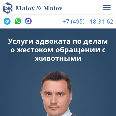
&
M
alov
M
alov
+7 (495) 118-31-62
Услуги адвоката по делам
о жестоком обращении с
животными