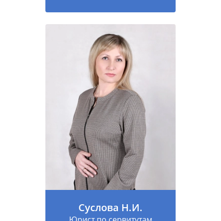
Суслова Н.И.
Юрист по сервитутам