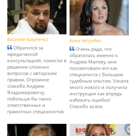
Василий Вакуленко
Анна Нетребко
Обратился за
Очень рада, что
юридической
обратилась именно к
консультацией, помогли в
Андрею Малову, мне
решении сложных
посоветовали его как
вопросов с авторским
специалиста с большим
правом. Огромное
судебным опытом. Узнала
спасибо Андрею
много нового и получила
Владимировичу,
инструкции как впредь
побольше бы таких
избежать ошибок!
ответственных и
Спасибо за все.
грамотных специалистов