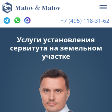
&
M
alov
M
alov
+7 (495) 118-31-62
Услуги установления
сервитута на земельном
участке