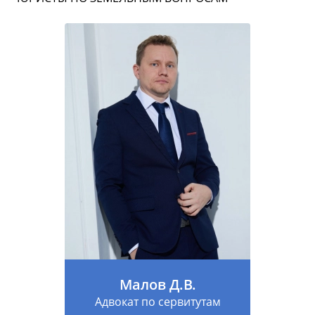
Малов Д.В.
Адвокат по сервитутам