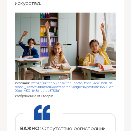
искусства.
Источник:
https://ru.freepik.com/free-photo/front-view-kids-at-
school_39696275.htm#fromView=search&page=1&position=15&uuid=5a785dd6-
70da-4839-b456-ce1de37501a1
Изображение от Freepik
ВАЖНО!
Отсутствие регистрации