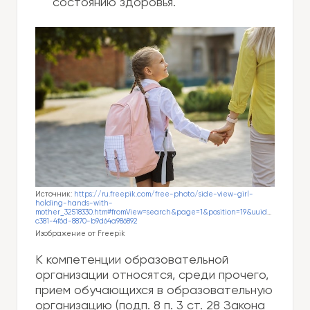
состоянию здоровья.
Источник:
https://ru.freepik.com/free-photo/side-view-girl-
holding-hands-with-
mother_32518330.htm#fromView=search&page=1&position=19&uuid=70b97788-
c381-4f6d-8870-b9d64a986892
Изображение от Freepik
К компетенции образовательной
организации относятся, среди прочего,
прием обучающихся в образовательную
организацию (подп. 8 п. 3 ст. 28 Закона