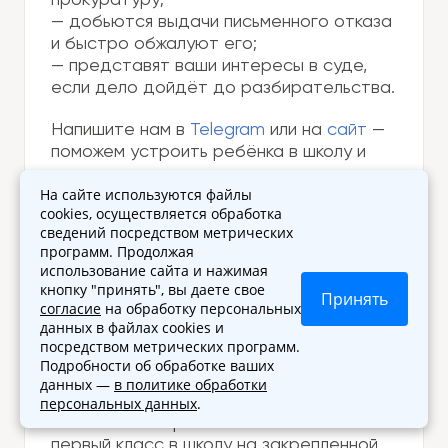
— добьются выдачи письменного отказа
и быстро обжалуют его;
— представят ваши интересы в суде,
если дело дойдёт до разбирательства.
Напишите нам в
Telegram
или на
сайт
—
поможем устроить ребёнка в школу и
отстоять ваши права.
На сайте используются файлы
cookies, осуществляется обработка
сведений посредством метрических
21.07.2025 14:10
программ. Продолжая
использование сайта и нажимая
кнопку "принять", вы даете свое
Принять
согласие
на обработку персональных
С
данных в файлах cookies и
Сергей
посредством метрических программ.
Подробности об обработке ваших
Здравствуйте. Подскажите, пожалуйста,
данных —
в политике обработки
на какие статьи можно ссылаться при
персональных данных
.
отстаивании права на зачисление в
первый класс в школу на закрепленной